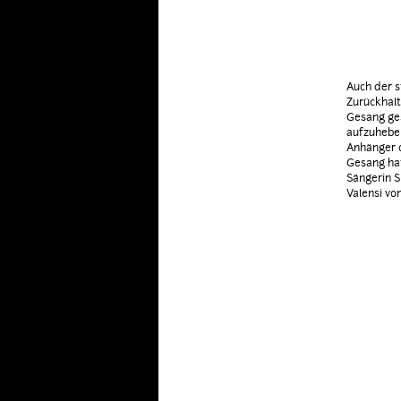
Auch der s
Zurückhalt
Gesang ges
aufzuhebe
Anhänger d
Gesang ha
Sängerin S
Valensi vo