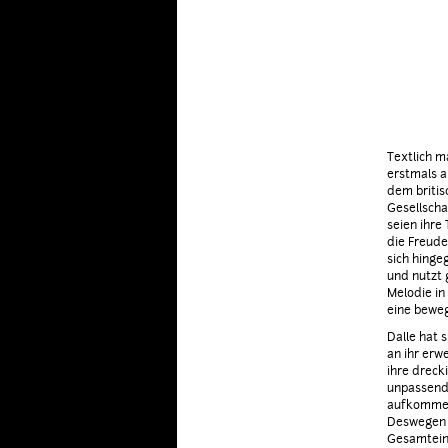
Textlich m
erstmals a
dem briti
Gesellscha
seien ihre
die Freude
sich hinge
und nutzt 
Melodie in
eine beweg
Dalle hat s
an ihr erw
ihre dreck
unpassend.
aufkommen
Deswegen k
Gesamteind