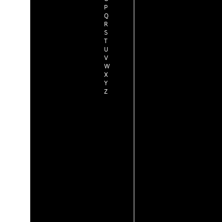
P
Q
R
S
T
U
V
W
X
Y
Z