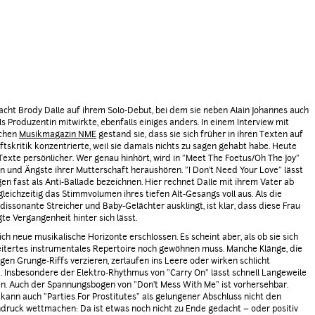
acht Brody Dalle auf ihrem Solo-Debut, bei dem sie neben Alain Johannes auch
ls Produzentin mitwirkte, ebenfalls einiges anders. In einem Interview mit
schen
Musikmagazin NME
gestand sie, dass sie sich früher in ihren Texten auf
ftskritik konzentrierte, weil sie damals nichts zu sagen gehabt habe. Heute
 Texte persönlicher. Wer genau hinhört, wird in "Meet The Foetus/Oh The Joy"
n und Ängste ihrer Mutterschaft heraushören. "I Don’t Need Your Love" lässt
gen fast als Anti-Ballade bezeichnen. Hier rechnet Dalle mit ihrem Vater ab
gleichzeitig das Stimmvolumen ihres tiefen Alt-Gesangs voll aus. Als die
 dissonante Streicher und Baby-Gelächter ausklingt, ist klar, dass diese Frau
te Vergangenheit hinter sich lässt.
ich neue musikalische Horizonte erschlossen. Es scheint aber, als ob sie sich
eitertes instrumentales Repertoire noch gewöhnen muss. Manche Klänge, die
igen Grunge-Riffs verzieren, zerlaufen ins Leere oder wirken schlicht
 Insbesondere der Elektro-Rhythmus von "Carry On" lässt schnell Langeweile
. Auch der Spannungsbogen von "Don’t Mess With Me" ist vorhersehbar.
ann auch "Parties For Prostitutes" als gelungener Abschluss nicht den
ruck wettmachen: Da ist etwas noch nicht zu Ende gedacht – oder positiv