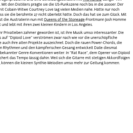
 Mit den Distillers prägte sie die US-Punkszene noch bis in die 2000er. Der
mit Cobain-Witwe Courtney Love lag vielen Medien nahe. Hätte nur noch
ass sie die berühmte 27 nicht überlebt hätte. Doch das hat sie zum Glück. Mit
st die Australierin nun mit
Queens of the Stoneage
-Frontmann Josh Homme
t und lebt mit ihren zwei kleinen Kindern in Los Angeles.
r Privatleben zahmer geworden ist, ist ihre Musik umso interessanter. Die
 auf "Diploid Love" verströmen zwar nach wie vor die unerschöpfliche
ie auch ihre alten Projekte auszeichnet. Doch die rauen Power-Chords, die
en Rhythmen und den kämpferischen Gesang entwickelt Dalle diesmal
bekannter Genre-Konventionen weiter. In "Rat Race", dem Opener von Diploid
schert das Tempo lässig dahin. Weil sich die Gitarre mit stetigen Akkordfolgen
, können die kleinen Synthie-Melodien umso mehr zur Geltung kommen.