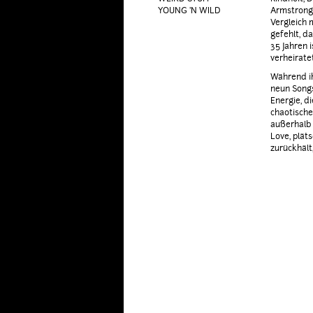
YOUNG 'N WILD
Armstrong.
Vergleich 
gefehlt, d
35 Jahren i
verheirate
Während ih
neun Songs
Energie, d
chaotisch
außerhalb 
Love, plät
zurückhält