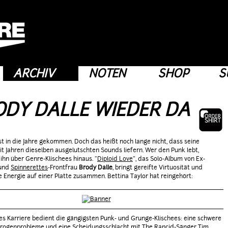
ARCHIV
NOTEN
SHOP
S
ODY DALLE WIEDER DA
st in die Jahre gekommen. Doch das heißt noch lange nicht, dass seine
it Jahren dieselben ausgelutschten Sounds liefern. Wer den Punk lebt,
 ihn über Genre-Klischees hinaus. "
Diploid Love
", das Solo-Album von Ex-
 und
Spinnerettes
-Frontfrau
Brody Dalle
, bringt gereifte Virtuosität und
e Energie auf einer Platte zusammen. Bettina Taylor hat reingehört:
es Karriere bedient die gängigsten Punk- und Grunge-Klischees: eine schwere
Drogenprobleme und eine Scheidungsschlacht mit
The Rancid
-Sänger Tim