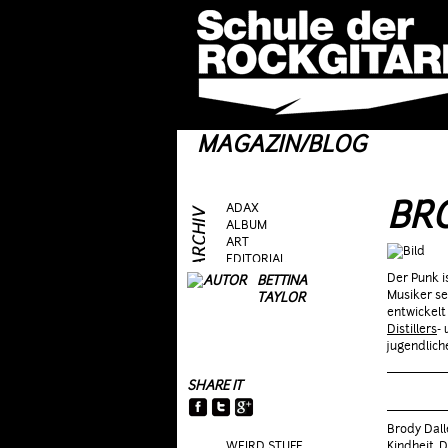
MAGAZIN/BLOG
BR
ADAX
ALBUM
ART
EDITORIAL
FRAG AS
Der Punk i
BETTINA
GEAR
Musiker se
TAYLOR
GIG
entwickelt
GUEST
Distillers
-
HEROES
jugendlich
HOTTIES
MOVIE
SHARE IT
RIFFS
TALK
TOPIC
Brody Dall
WEIRD STUFF
Kindheit, 