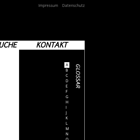
Impressum
Datenschutz
UCHE
KONTAKT
A
B
C
D
E
F
G
H
I
J
K
L
M
N
O