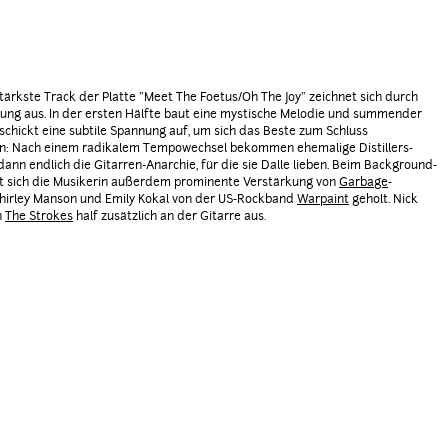
tärkste Track der Platte "Meet The Foetus/Oh The Joy" zeichnet sich durch
ung aus. In der ersten Hälfte baut eine mystische Melodie und summender
chickt eine subtile Spannung auf, um sich das Beste zum Schluss
n: Nach einem radikalem Tempowechsel bekommen ehemalige Distillers-
ann endlich die Gitarren-Anarchie, für die sie Dalle lieben. Beim Background-
t sich die Musikerin außerdem prominente Verstärkung von
Garbage
-
hirley Manson und Emily Kokal von der US-Rockband
Warpaint
geholt. Nick
n
The Strokes
half zusätzlich an der Gitarre aus.