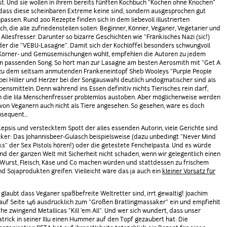
t. Und sie wollen in ihrem bereits fünften Kochbuch "Kochen ohne Knochen"
dass diese scheinbaren Extreme keine sind, sondern ausgesprochen gut
ssen. Rund 200 Rezepte finden sich in dem liebevoll illustrierten
h, die alle zufriedenstellen sollen: Beginner, Könner, Veganer, Vegetarier und
 Allesfresser. Darunter so bizarre Geschichten wie "Fränkisches Nazi (sic!)
er die "VEBU-Lasagne". Damit sich der Kochlöffel besonders schwungvoll
 Körner- und Gemüsemischungen wühlt, empfehlen die Autoren zu jedem
n passenden Song. So hört man zur Lasagne am besten Aerosmith mit "Get A
 zu dem seltsam anmutenden Frankeneintopf Sheb Wooleys "Purple People
bei Hiller und Herzer bei der Songauswahl deutlich undogmatischer sind als
bensmitteln. Denn während ins Essen definitiv nichts Tierisches rein darf,
h die lila Menschenfresser problemlos austoben. Aber möglicherweise werden
on Veganern auch nicht als Tiere angesehen. So gesehen, wäre es doch
sequent...
Skepsis und verstecktem Spott der alles essenden Autorin, viele Gerichte sind
ecker: Das Johannisbeer-Gulasch beispielsweise (dazu unbedingt "Never Mind
ks" der Sex Pistols hören!) oder die getestete Fenchelpasta. Und es würde
und der ganzen Welt mit Sicherheit nicht schaden, wenn wir gelegentlich einen
urst, Fleisch, Käse und Co machen würden und stattdessen zu frischem
 Sojaprodukten greifen. Vielleicht wäre das ja auch ein
kleiner Vorsatz für
r glaubt dass Veganer spaßbefreite Weltretter sind, irrt gewaltig! Joachim
t auf Seite 146 ausdrücklich zum "Großen Bratlingmassaker" ein und empfiehlt
he zwingend Metallicas "Kill 'em All". Und wer sich wundert, dass unser
atrick in seiner Illu einen Hummer auf den Topf gezaubert hat: Die