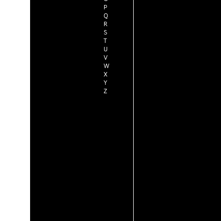
P
Q
R
S
T
U
V
W
X
Y
Z