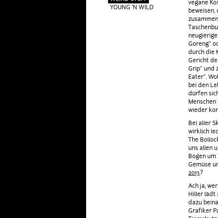
vegane Kos
YOUNG 'N WILD
beweisen, 
zusammenpa
Taschenbuc
neugierige
Goreng" od
durch die
Gericht de
Grip" und
Eater". Wo
bei den Le
dürfen sic
Menschen v
wieder kon
Bei aller 
wirklich l
The Bolloc
uns allen 
Bogen um W
Gemüse und
2013
?
Ach ja, we
Hiller läd
dazu beina
Grafiker P