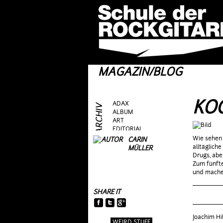
MAGAZIN/BLOG
KO
ADAX
ALBUM
ART
EDITORIAL
FRAG AS
Wie sehen 
CARIN
GEAR
alltäglich
MÜLLER
GIG
Drugs, abe
GUEST
Zum fünft
HEROES
und mache
HOTTIES
MOVIE
SHARE IT
RIFFS
TALK
TOPIC
Joachim Hi
WEIRD STUFF