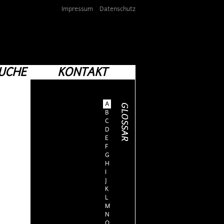
Impressum
Datenschutz
UCHE
KONTAKT
A
B
C
D
E
F
G
H
I
J
K
L
M
N
O