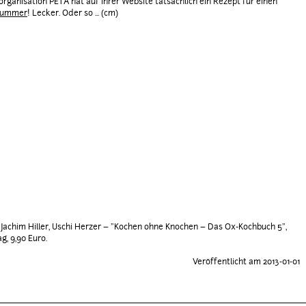
organisation PETA hat auf ihrer Website tatsächlich ein Rezept für einen
Hummer
! Lecker. Oder so ... (cm)
 Jachim Hiller, Uschi Herzer – "Kochen ohne Knochen – Das Ox-Kochbuch 5",
ag, 9,90 Euro.
Veröffentlicht am 2013-01-01