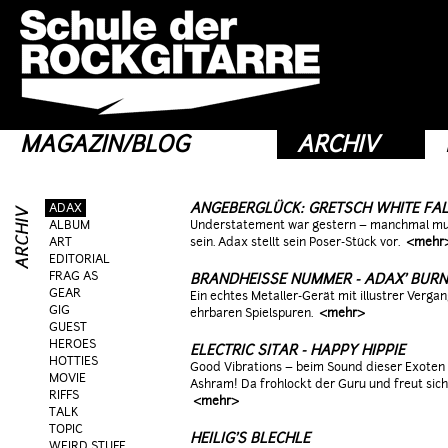
MAGAZIN/BLOG
ARCHIV
ANGEBERGLÜCK: GRETSCH WHITE FA
ADAX
ALBUM
Understatement war gestern – manchmal muss
ART
sein. Adax stellt sein Poser-Stück vor.
<mehr
EDITORIAL
FRAG AS
BRANDHEISSE NUMMER - ADAX' BURNS
GEAR
Ein echtes Metaller-Gerät mit illustrer Vergan
GIG
ehrbaren Spielspuren.
<mehr>
GUEST
HEROES
ELECTRIC SITAR - HAPPY HIPPIE
HOTTIES
Good Vibrations – beim Sound dieser Exoten 
MOVIE
Ashram! Da frohlockt der Guru und freut sich
RIFFS
<mehr>
TALK
TOPIC
HEILIG'S BLECHLE
WEIRD STUFF