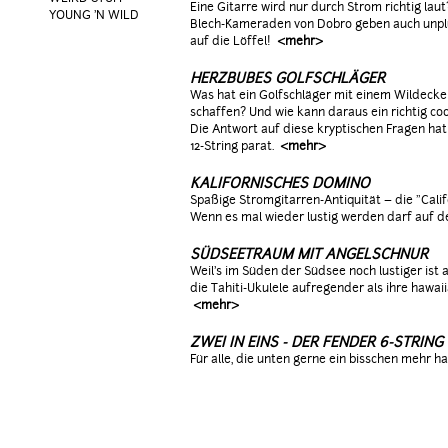
Eine Gitarre wird nur durch Strom richtig laut
YOUNG 'N WILD
Blech-Kameraden von Dobro geben auch unplu
auf die Löffel!
<mehr>
HERZBUBES GOLFSCHLÄGER
Was hat ein Golfschläger mit einem Wildeck
schaffen? Und wie kann daraus ein richtig co
Die Antwort auf diese kryptischen Fragen ha
12-String parat.
<mehr>
KALIFORNISCHES DOMINO
Spaßige Stromgitarren-Antiquität – die "Cali
Wenn es mal wieder lustig werden darf auf de
SÜDSEETRAUM MIT ANGELSCHNUR
Weil's im Süden der Südsee noch lustiger ist a
die Tahiti-Ukulele aufregender als ihre hawai
<mehr>
ZWEI IN EINS - DER FENDER 6-STRIN
Für alle, die unten gerne ein bisschen mehr ha