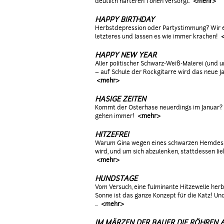
deutlich härteren Tönen versorgt.
<mehr>
HAPPY BIRTHDAY
Herbstdepression oder Partystimmung? Wir e
letzteres und lassen es wie immer krachen!
HAPPY NEW YEAR
Aller politischer Schwarz-Weiß-Malerei (und 
– auf Schule der Rockgitarre wird das neue Ja
<mehr>
HASIGE ZEITEN
Kommt der Osterhase neuerdings im Januar? 
gehen immer!
<mehr>
HITZEFREI
Warum Gina wegen eines schwarzen Hemdes
wird, und um sich abzulenken, stattdessen li
<mehr>
HUNDSTAGE
Vom Versuch, eine fulminante Hitzewelle her
Sonne ist das ganze Konzept für die Katz! U
...
<mehr>
IM MÄRZEN DER BAUER DIE RÖHREN 