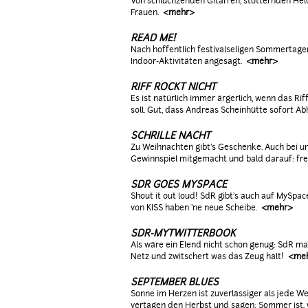
Von schluchzenden Gitarren, stotternden He
Frauen.
<mehr>
READ ME!
Nach hoffentlich festivalseligen Sommertage
Indoor-Aktivitäten angesagt.
<mehr>
RIFF ROCKT NICHT
Es ist natürlich immer ärgerlich, wenn das Riff
soll. Gut, dass Andreas Scheinhütte sofort Ab
SCHRILLE NACHT
Zu Weihnachten gibt's Geschenke. Auch bei un
Gewinnspiel mitgemacht und bald darauf: fr
SDR GOES MYSPACE
Shout it out loud! SdR gibt's auch auf MySpa
von KISS haben 'ne neue Scheibe.
<mehr>
SDR-MYTWITTERBOOK
Als wäre ein Elend nicht schon genug: SdR mac
Netz und zwitschert was das Zeug hält!
<me
SEPTEMBER BLUES
Sonne im Herzen ist zuverlässiger als jede W
vertagen den Herbst und sagen: Sommer ist, 