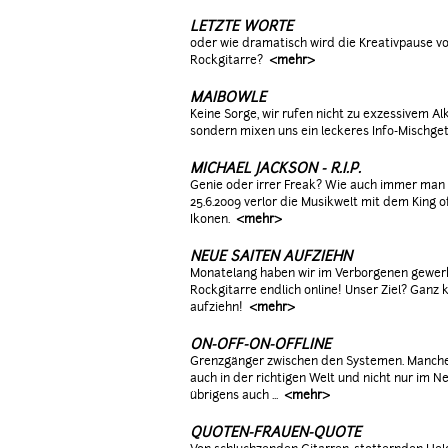
LETZTE WORTE
oder wie dramatisch wird die Kreativpause v
Rockgitarre?
<mehr>
MAIBOWLE
Keine Sorge, wir rufen nicht zu exzessivem A
sondern mixen uns ein leckeres Info-Mischge
MICHAEL JACKSON - R.I.P.
Genie oder irrer Freak? Wie auch immer man
25.6.2009 verlor die Musikwelt mit dem King o
Ikonen.
<mehr>
NEUE SAITEN AUFZIEHN
Monatelang haben wir im Verborgenen gewerkel
Rockgitarre endlich online! Unser Ziel? Ganz 
aufziehn!
<mehr>
ON-OFF-ON-OFFLINE
Grenzgänger zwischen den Systemen. Manche
auch in der richtigen Welt und nicht nur im 
übrigens auch ...
<mehr>
QUOTEN-FRAUEN-QUOTE