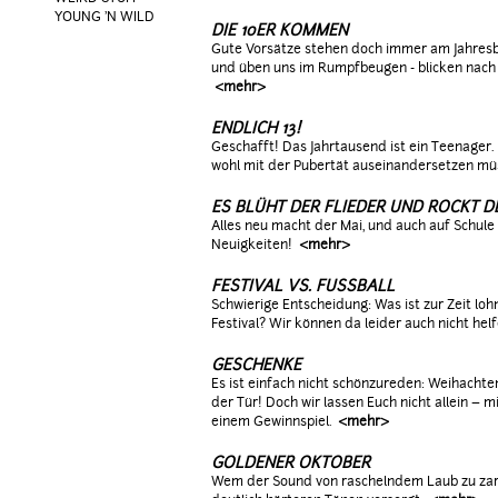
YOUNG 'N WILD
DIE 10ER KOMMEN
Gute Vorsätze stehen doch immer am Jahresbe
und üben uns im Rumpfbeugen - blicken nach
<mehr>
ENDLICH 13!
Geschafft! Das Jahrtausend ist ein Teenager.
wohl mit der Pubertät auseinandersetzen mü
ES BLÜHT DER FLIEDER UND ROCKT 
Alles neu macht der Mai, und auch auf Schule 
Neuigkeiten!
<mehr>
FESTIVAL VS. FUSSBALL
Schwierige Entscheidung: Was ist zur Zeit loh
Festival? Wir können da leider auch nicht helfe
GESCHENKE
Es ist einfach nicht schönzureden: Weihachte
der Tür! Doch wir lassen Euch nicht allein – 
einem Gewinnspiel.
<mehr>
GOLDENER OKTOBER
Wem der Sound von raschelndem Laub zu zart 