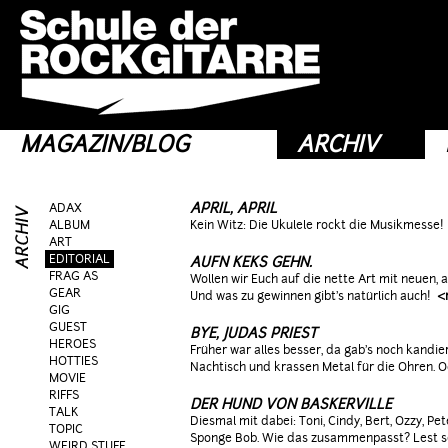
MAGAZIN/BLOG
ARCHIV
APRIL, APRIL
ADAX
ALBUM
Kein Witz: Die Ukulele rockt die Musikmesse!
ART
EDITORIAL
AUFN KEKS GEHN.
FRAG AS
Wollen wir Euch auf die nette Art mit neuen, 
GEAR
Und was zu gewinnen gibt's natürlich auch!
<
GIG
GUEST
BYE, JUDAS PRIEST
HEROES
Früher war alles besser, da gab's noch kandi
HOTTIES
Nachtisch und krassen Metal für die Ohren. 
MOVIE
RIFFS
DER HUND VON BASKERVILLE
TALK
Diesmal mit dabei: Toni, Cindy, Bert, Ozzy, P
TOPIC
Sponge Bob. Wie das zusammenpasst? Lest s
WEIRD STUFF