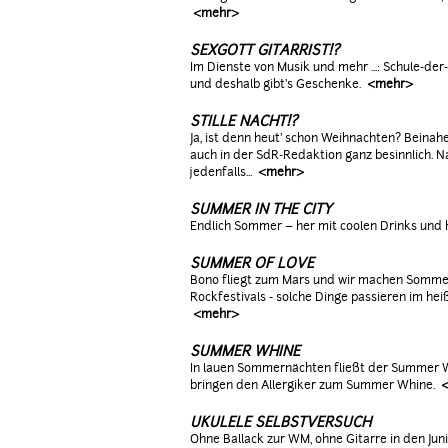
<mehr>
SEXGOTT GITARRIST!?
Im Dienste von Musik und mehr ...: Schule-der
und deshalb gibt’s Geschenke.
<mehr>
STILLE NACHT!?
Ja, ist denn heut' schon Weihnachten? Beinah
auch in der SdR-Redaktion ganz besinnlich. Na
jedenfalls...
<mehr>
SUMMER IN THE CITY
Endlich Sommer – her mit coolen Drinks und 
SUMMER OF LOVE
Bono fliegt zum Mars und wir machen Sommer
Rockfestivals - solche Dinge passieren im he
<mehr>
SUMMER WHINE
In lauen Sommernächten fließt der Summer Wi
bringen den Allergiker zum Summer Whine.
UKULELE SELBSTVERSUCH
Ohne Ballack zur WM, ohne Gitarre in den Juni