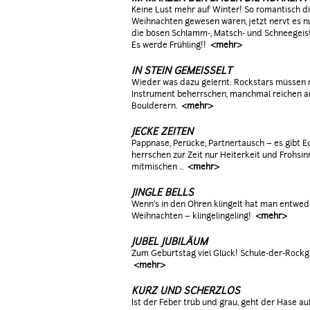
Keine Lust mehr auf Winter! So romantisch d
Weihnachten gewesen wären, jetzt nervt es nu
die bösen Schlamm-, Matsch- und Schneegeist
Es werde Frühling!!
<mehr>
IN STEIN GEMEISSELT
Wieder was dazu gelernt: Rockstars müssen n
Instrument beherrschen, manchmal reichen au
Boulderern.
<mehr>
JECKE ZEITEN
Pappnase, Perücke, Partnertausch – es gibt Ec
herrschen zur Zeit nur Heiterkeit und Frohsinn
mitmischen ...
<mehr>
JINGLE BELLS
Wenn's in den Ohren klingelt hat man entwede
Weihnachten – klingelingeling!
<mehr>
JUBEL JUBILÄUM
Zum Geburtstag viel Glück! Schule-der-Rockgi
<mehr>
KURZ UND SCHERZLOS
Ist der Feber trüb und grau, geht der Hase a