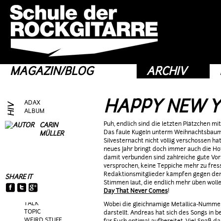
MAGAZIN/BLOG
ARCHIV
HAPPY NEW 
ADAX
ALBUM
ART
Puh, endlich sind die letzten Plätzchen mit
CARIN
EDITORIAL
Das faule Kugeln unterm Weihnachtsbaum h
MÜLLER
FRAG AS
Silvesternacht nicht völlig verschossen hat
GEAR
neues Jahr bringt doch immer auch die Ho
GIG
damit verbunden sind zahlreiche gute Vor
GUEST
versprochen, keine Teppiche mehr zu fres
HEROES
Redaktionsmitglieder kämpfen gegen de
SHARE IT
HOTTIES
Stimmen laut, die endlich mehr üben wolle
MOVIE
Day That Never Comes
!
RIFFS
TALK
Wobei die gleichnamige Metallica-Nummer
TOPIC
darstellt. Andreas hat sich des Songs in
WEIRD STUFF