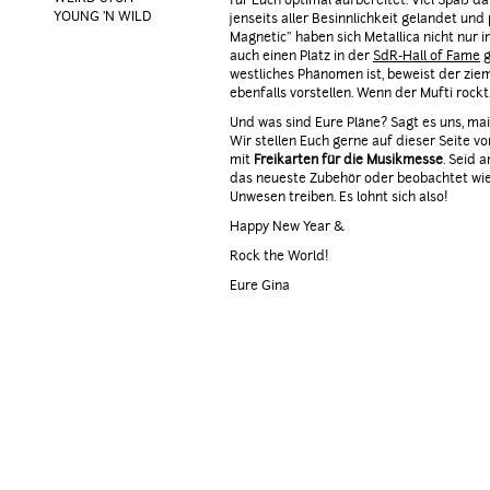
für Euch optimal aufbereitet. Viel Spaß d
YOUNG 'N WILD
jenseits aller Besinnlichkeit gelandet und
Magnetic" haben sich Metallica nicht nur 
auch einen Platz in der
SdR-Hall of Fame
g
westliches Phänomen ist, beweist der ziem
ebenfalls vorstellen. Wenn der Mufti rockt..
Und was sind Eure Pläne? Sagt es uns, mail
Wir stellen Euch gerne auf dieser Seite vo
mit
Freikarten für die Musikmesse
. Seid 
das neueste Zubehör oder beobachtet wie 
Unwesen treiben. Es lohnt sich also!
Happy New Year &
Rock the World!
Eure Gina