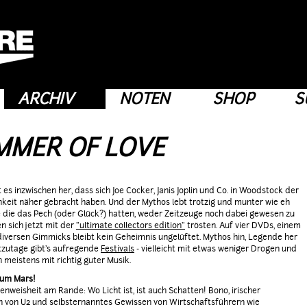
ARCHIV
NOTEN
SHOP
S
MMER OF LOVE
t es inzwischen her, dass sich Joe Cocker, Janis Joplin und Co. in Woodstock der
hkeit näher gebracht haben. Und der Mythos lebt trotzig und munter wie eh
le die das Pech (oder Glück?) hatten, weder Zeitzeuge noch dabei gewesen zu
en sich jetzt mit der
"ultimate collectors edition"
trösten. Auf vier DVDs, einem
iversen Gimmicks bleibt kein Geheimnis ungelüftet. Mythos hin, Legende her
tzutage gibt's aufregende
Festivals
- vielleicht mit etwas weniger Drogen und
h meistens mit richtig guter Musik.
zum Mars!
senweisheit am Rande: Wo Licht ist, ist auch Schatten! Bono, irischer
 von U2 und selbsternanntes Gewissen von Wirtschaftsführern wie