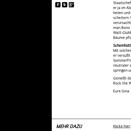
Staatschef
YOUNG 'N WILD
er ja im A
heilen und
scheitern.
verursacht
man Bono u
Watt-Glühb
Bäume pfla
Scheinhütt
Mit solche
er versüßt
Sommerfri
neutraler 
springen 
Genießt 
Rock the 
Eure Gina
MEHR DAZU
Klicke hie