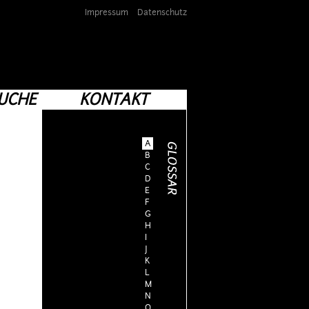
Impressum
Datenschutz
UCHE
KONTAKT
A
B
C
D
E
F
G
H
I
J
K
L
M
N
O