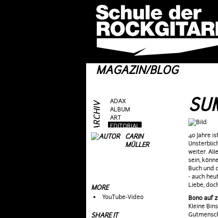
MAGAZIN/BLOG
SU
ADAX
ALBUM
ART
EDITORIAL
FRAG AS
40 Jahre is
CARIN
GEAR
Unsterblic
MÜLLER
GIG
weiter. Al
GUEST
sein, könn
HEROES
Buch und d
HOTTIES
- auch heu
MOVIE
Liebe, doc
MORE
RIFFS
YouTube-Video
Bono auf 
TALK
Kleine Bin
TOPIC
Gutmensch
SHARE IT
WEIRD STUFF