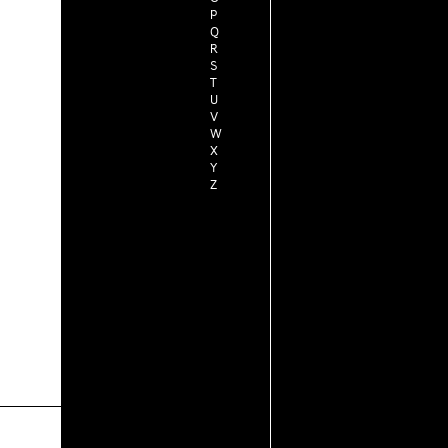
P
Q
R
S
T
U
V
W
X
Y
Z