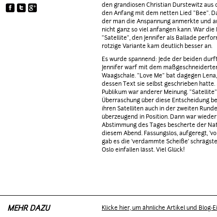
den grandiosen Christian Durstewitz aus
YOUNG 'N WILD
den Anfang mit dem netten Lied "Bee". Da
der man die Anspannung anmerkte und au
nicht ganz so viel anfangen kann. War di
"Satellite", den Jennifer als Ballade perfo
rotzige Variante kam deutlich besser an.
Es wurde spannend: Jede der beiden durft
Jennifer warf mit dem maßgeschneiderten "
Waagschale. "Love Me" bat dagegen Lena,
dessen Text sie selbst geschrieben hatte. 
Publikum war anderer Meinung. "Satellite"
Überraschung über diese Entscheidung be
ihren Satelliten auch in der zweiten Rund
überzeugend in Position. Dann war wieder
Abstimmung des Tages bescherte der Natio
diesem Abend. Fassungslos, aufgeregt, 'vo
gab es die 'verdammte Scheiße' schrägste 
Oslo einfallen lässt. Viel Glück!
MEHR DAZU
Klicke hier, um ähnliche Artikel und Blog-