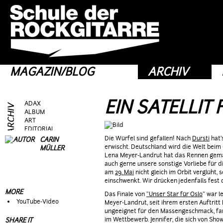
MAGAZIN/BLOG
ARCHIV
EIN SATELLIT
ADAX
ALBUM
ART
EDITORIAL
FRAG AS
Die Würfel sind gefallen! Nach
Dursti
hat'
CARIN
GEAR
erwischt. Deutschland wird die Welt beim
MÜLLER
GIG
Lena Meyer-Landrut hat das Rennen gemach
GUEST
auch gerne unsere sonstige Vorliebe für di
HEROES
am
29. Mai
nicht gleich im Orbit verglüht,
HOTTIES
einschwenkt. Wir drücken jedenfalls fest
MOVIE
MORE
Das Finale von
"Unser Star für Oslo
" war l
RIFFS
YouTube-Video
Meyer-Landrut, seit ihrem ersten Auftritt 
TALK
ungeeignet für den Massengeschmack, fand
TOPIC
im Wettbewerb. Jennifer, die sich von Sho
SHARE IT
WEIRD STUFF