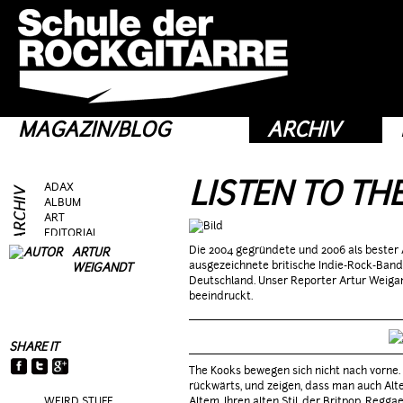
MAGAZIN/BLOG
ARCHIV
LISTEN TO TH
ADAX
ALBUM
ART
EDITORIAL
FRAG AS
Die 2004 gegründete und 2006 als bester
ARTUR
GEAR
ausgezeichnete britische Indie-Rock-Ban
WEIGANDT
GIG
Deutschland. Unser Reporter Artur Weiga
GUEST
beeindruckt.
HEROES
HOTTIES
MOVIE
SHARE IT
RIFFS
TALK
The Kooks bewegen sich nicht nach vorne.
TOPIC
rückwärts, und zeigen, dass man auch Al
WEIRD STUFF
Altem. Ihren alten Stil, der Britpop, Regga