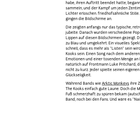
habe, ihren Auftritt beendet hatte, bega
sammeln, und der Kampf um jeden Zentimet
Lichter erloschen. friedhofsähnliche Stil
gingen die Bildschirme an.
Die zeigten anfangs nur das typische, re
jubelte. Danach wurden verschiedene Pop-
Lippen auf diesen Bildschirmen gezeigt. D
zu Blau und umgekehrt. Ein visuelles Spek
schnell, dass es mehr als "Listen" sein wir
Kooks sein. Einen Song nach dem anderen
Emotionen und einer tosenden Menge an F
natürlich auf Frontmann Luke Pritchard,
nicht zu kurz. Jeder spielte seinen eigene
Glückseligkeit.
Während Bands wie
Arktic Monkeys
ihre Z
The Kooks einfach gute Laune. Doch die
Fuß schmerzhaft zu spüren bekam (autsch)
Band, noch bei den Fans. Und wäre es "Naiv