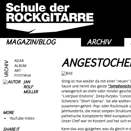
MAGAZIN/BLOG
ARCHIV
ANGESTOCHE
ADAX
ALBUM
ART
EDITORIAL
FRAG AS
Sting ist mal wieder da mit einer "neuen" 
JAN
GEAR
Sauce und nennt das ganze
"Symphoniciti
ROLF
GIG
unweigerlich an mehr oder minder gesche
MÜLLER
GUEST
"Liverpool Oratorio", Deep Purples "Conc
HEROES
Schoeners "Short Operas". Sie alle wollte
HOTTIES
zusammen gehört: Pop- oder Rockmusik 
MOVIE
Jahrhunderte; die meist simplen Struktur
MORE
RIFFS
pathetische, komplizierte Welt europäisch
YouTube-Video
TALK
Unser Chef war im Konzert und hat sich ei
TOPIC
Kann das also gutgehen, was da gleich in d
SHARE IT
WEIRD STUFF