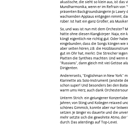
akustische, die sieht so klein aus, ist das 
Mundharmonika, wenn er im Refrain von "
präsenten Backgroundsängerin Jo Lawry d
wachsenden Applaus entgegen nimmt, da
rüber. Ist halt ein ganz Großer, als Musike
So, und was ist nun mit dem Orchester? Ma
hätte ohne diesen Klangkörper. Naja, ein 
klingt eigentlich nie richtig gut. Oder hab
eingebunden, dass die Songs klingen wie
aber selten hören, z.B. die Holzblasinstr
gut im Ohr hat, merkt: Die Streicher legen
Platten die Synthies machten. Und wenn es
"Russians", dann gleich mit viel Getöse a
Dirigenten.
Andererseits, "Englishman in New York" mi
Klarinette als Solo-Instrument (anstelle d
schon super! Und besonders bei den Ballade
warm ums Herz, auch dank Orchestersoun
Unterm Strich: ein gelungener Konzertaben
Jahren, von Sting und Kollegen relaxed und
schönes Gimmick, konnte aber nur teilwei
setzen. Je länger es dauerte und die unv
mehr setzte sich die gewohnte Atmo, der
durch. Das allerdings auf Top-Level.