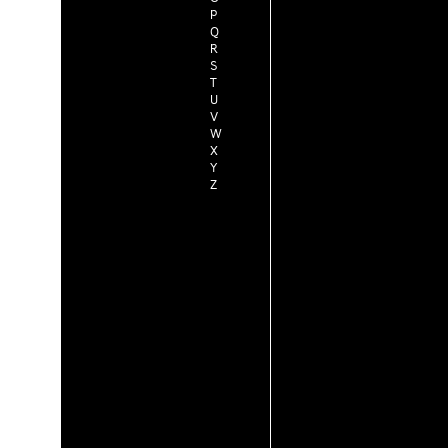
P
Q
R
S
T
U
V
W
X
Y
Z