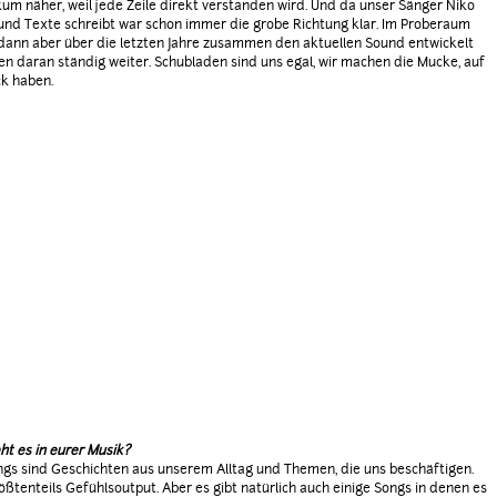
um näher, weil jede Zeile direkt verstanden wird. Und da unser Sänger Niko
und Texte schreibt war schon immer die grobe Richtung klar. Im Proberaum
dann aber über die letzten Jahre zusammen den aktuellen Sound entwickelt
en daran ständig weiter. Schubladen sind uns egal, wir machen die Mucke, auf
ck haben.
t es in eurer Musik?
gs sind Geschichten aus unserem Alltag und Themen, die uns beschäftigen.
rößtenteils Gefühlsoutput. Aber es gibt natürlich auch einige Songs in denen es