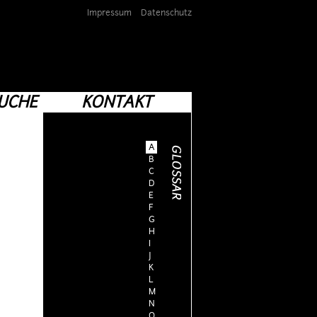
Impressum
Datenschutz
UCHE
KONTAKT
A
B
C
D
E
F
G
H
I
J
K
L
M
N
O