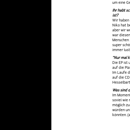
um eine Ge
Ihr habt s
ist?
Wir haben 
Niko hat b
aber wir w
war diesen
Menschen z
super schö
immer lust
"Nur mal k
Die EP ist 
auf die Pla
Im Laufe d
auf die CD
Hesselbart
Was sind d
Im Moment 
soviel wie
möglich zu
würden uns
könnten. (