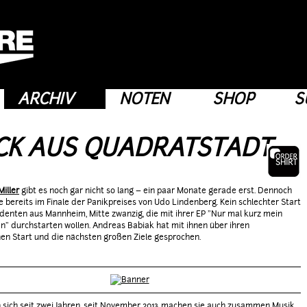
ARCHIV
NOTEN
SHOP
S
CK AUS QUADRATSTADT
Miller
gibt es noch gar nicht so lang – ein paar Monate gerade erst. Dennoch
e bereits im Finale der Panikpreises von Udo Lindenberg. Kein schlechter Start
udenten aus Mannheim, Mitte zwanzig, die mit ihrer EP "Nur mal kurz mein
n" durchstarten wollen. Andreas Babiak hat mit ihnen über ihren
hen Start und die nächsten großen Ziele gesprochen.
 sich seit zwei Jahren, seit November 2013 machen sie auch zusammen Musik,