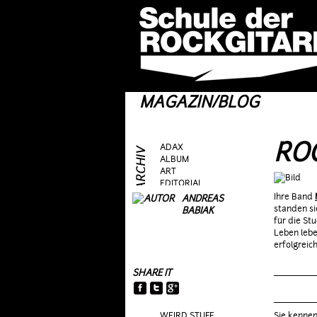
MAGAZIN/BLOG
RO
ADAX
ALBUM
ART
EDITORIAL
FRAG AS
Ihre Band
ANDREAS
GEAR
standen si
BABIAK
GIG
für die St
GUEST
Leben lebe
HEROES
erfolgreic
HOTTIES
MOVIE
SHARE IT
RIFFS
TALK
TOPIC
WEIRD STUFF
Sie kennen