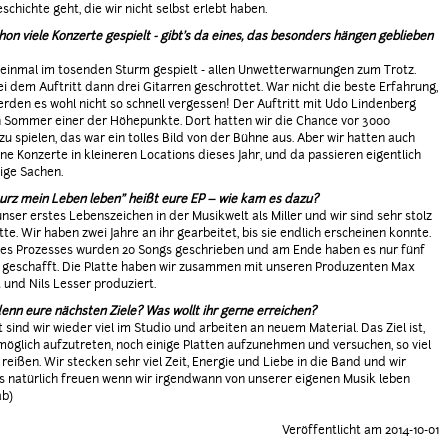
schichte geht, die wir nicht selbst erlebt haben.
chon viele Konzerte gespielt - gibt’s da eines, das besonders hängen geblieben
einmal im tosenden Sturm gespielt - allen Unwetterwarnungen zum Trotz.
ei dem Auftritt dann drei Gitarren geschrottet. War nicht die beste Erfahrung,
erden es wohl nicht so schnell vergessen! Der Auftritt mit Udo Lindenberg
 Sommer einer der Höhepunkte. Dort hatten wir die Chance vor 3000
u spielen, das war ein tolles Bild von der Bühne aus. Aber wir hatten auch
ne Konzerte in kleineren Locations dieses Jahr, und da passieren eigentlich
ige Sachen.
urz mein Leben leben" heißt eure EP – wie kam es dazu?
unser erstes Lebenszeichen in der Musikwelt als Miller und wir sind sehr stolz
tte. Wir haben zwei Jahre an ihr gearbeitet, bis sie endlich erscheinen konnte.
es Prozesses wurden 20 Songs geschrieben und am Ende haben es nur fünf
 geschafft. Die Platte haben wir zusammen mit unseren Produzenten Max
 und Nils Lesser produziert.
enn eure nächsten Ziele? Was wollt ihr gerne erreichen?
sind wir wieder viel im Studio und arbeiten an neuem Material. Das Ziel ist,
 möglich aufzutreten, noch einige Platten aufzunehmen und versuchen, so viel
 reißen. Wir stecken sehr viel Zeit, Energie und Liebe in die Band und wir
 natürlich freuen wenn wir irgendwann von unserer eigenen Musik leben
ab)
Veröffentlicht am 2014-10-01