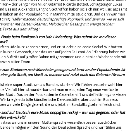
iller – der Sänger von Miller, Gitarrist Ricardo Bettiol, Schlagzeuger Lukas
nd Bassist Alexander Langner. Getroffen haben sie sich nur, weil sie allesamt
n haben an der Popakademie in Mannheim zu studieren. Und dann war man
l einig:
"Miller machen deutschsprachige Popmusik, und zwar so, wie es sich
rwürmer mit harten Gitarren. Melodischer Gesang mit energetischem
. Texte aus dem Alltag."
m Finale beim Panikpreis von Udo Lindenberg. Was nehmt ihr von dieser
mit?
urften Udo kurz kennenlernen, und er ist echt eine coole Socke! Wir hatten
in kurzes Gespräch, aber das war auf jeden Fall cool. An Erfahrung haben wir
ollen Auftritt auf großer Bühne mitgenommen und ein tolles Wochenende mit
anzen Miller-Team.
lle zum Studieren nach Mannheim gezogen und lernt an der Popakademie. Ist
ine gute Stadt, um Musik zu machen und nutzt euch das Gelernte für eure
st eine super Stadt, um als Band zu starten! Wir fühlen uns sehr wohl hier.
elle Vielfalt hier ist wunderbar und man erlebt jeden Tag neue verrückte
der Stadt. Das an der Popakademie Gelernte hilft uns definitiv in ganz vielen
 Wir kriegen da tolle künstlerische Denkanstöße, aber auch im Business
en wir viele Dinge gelernt, die uns jetzt im Bandalltag sehr hilfreich sind.
 sind auf Deutsch, eure Musik poppig bis rockig – war das gegeben oder hat
ahin entwickelt?
, dass wir uns in unserer Muttersprache wesentlich besser ausdrücken
ußerdem mögen wir den Sound der Deutschen Sprache und wir fühlen uns