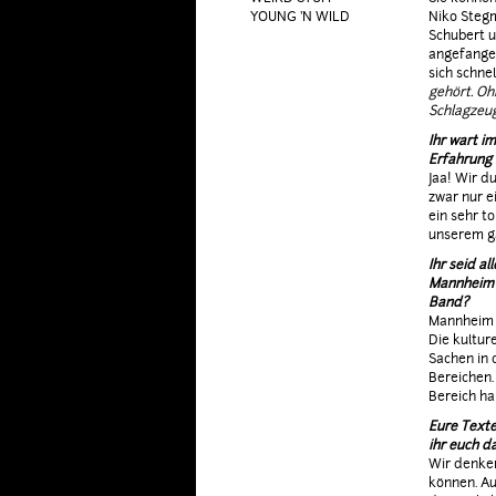
YOUNG 'N WILD
Niko Stegm
Schubert u
angefange
sich schnel
gehört. Oh
Schlagzeug
Ihr wart i
Erfahrung 
Jaa! Wir d
zwar nur e
ein sehr t
unserem g
Ihr seid a
Mannheim e
Band?
Mannheim i
Die kultur
Sachen in 
Bereichen.
Bereich hab
Eure Texte
ihr euch d
Wir denken
können. A