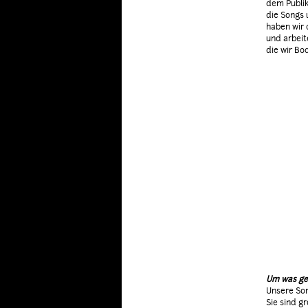
dem Publik
die Songs 
haben wir 
und arbeit
die wir Bo
Um was geh
Unsere Son
Sie sind g