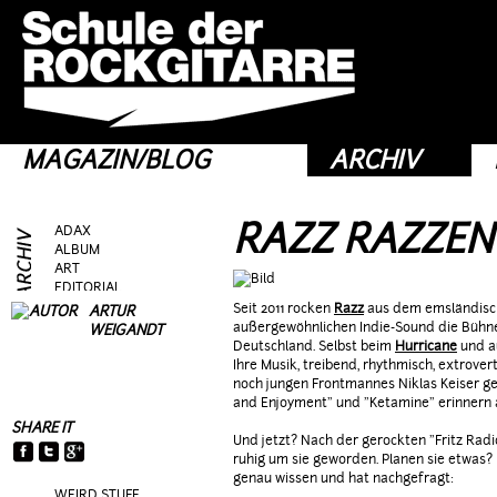
MAGAZIN/BLOG
ARCHIV
RAZZ RAZZEN 
ADAX
ALBUM
ART
EDITORIAL
FRAG AS
Seit 2011 rocken
Razz
aus dem emsländisch
ARTUR
GEAR
außergewöhnlichen Indie-Sound die Bühnen
WEIGANDT
GIG
Deutschland. Selbst beim
Hurricane
und a
GUEST
Ihre Musik, treibend, rhythmisch, extrover
HEROES
noch jungen Frontmannes Niklas Keiser gek
HOTTIES
and Enjoyment" und "Ketamine" erinnern 
MOVIE
SHARE IT
RIFFS
Und jetzt? Nach der gerockten "Fritz Radio
TALK
ruhig um sie geworden. Planen sie etwas?
TOPIC
genau wissen und hat nachgefragt:
WEIRD STUFF