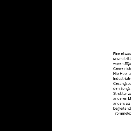
Eine etwas
unumstritt
waren
Slip
Genre nich
Hip-Hop- u
Industrial
Gesangspas
den Songs 
Struktur z
anderen Me
anders als
begleitende
Trommelexp