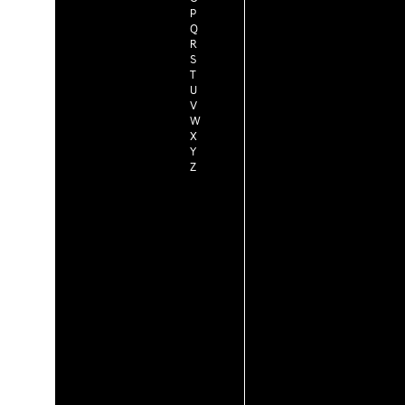
P
Q
R
S
T
U
V
W
X
Y
Z