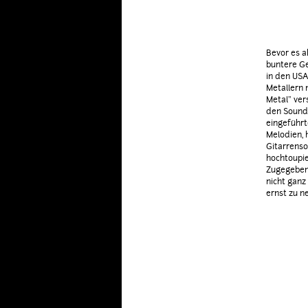
Bevor es a
buntere Ge
in den USA
Metallern 
Metal" ver
den Soundt
eingeführt
Melodien, 
Gitarrenso
hochtoupie
Zugegeben,
nicht ganz
ernst zu 