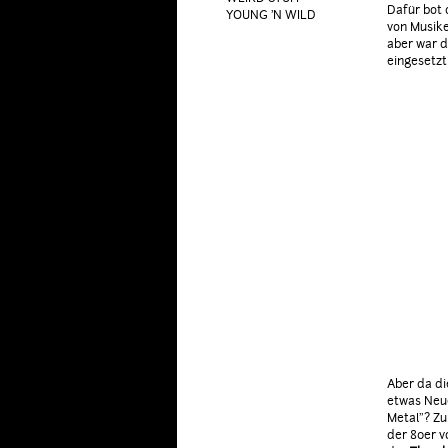
Dafür bot 
YOUNG 'N WILD
von Musike
aber war d
eingesetzt
Aber da di
etwas Neue
Metal"? Z
der 80er v