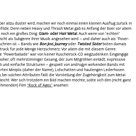
ber allzu düster wird, machen wir noch einmal einen kleinen Ausflug zurück in
filde. Denn neben Heavy und Thrash Metal gab es Anfang der 80er vor allem
 noch ein großes Ding:
Glam- oder Hair Metal
. Auch wenn von "echten"
nicht als Subgenre ihrer Musik angesehen wird – und daher auch als "Poser-
schrien ist – Bands wie
Bon Jovi, Journey
oder
Twisted Sister
boten damals
rack für jede Menge Herzschmerz. Vor allem die mit diesem Genre
e "Powerballade" war von keiner Kuschelrock-CD wegzudenken. Eingängige
hoher, oft mehrstimmiger Gesang, der zum Mitgröhlen einlädt, expressive
li und einfache Strukturen – gespielt von androgyn wirkenden Bands mit
rten Miniplis (daher der Name), Lidschatten und hautengen Lederhosen.
 bei solchen Attributen fällt die Vorstellung der Zugehörigkeit zum Metal
 leicht. Wer sich trotzdem ein Bild machen möchte, sollte sich den (nicht ganz
nehmenden) Film
"Rock of Ages"
ansehen.