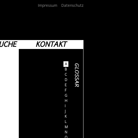
Impressum
Datenschutz
UCHE
KONTAKT
A
B
C
D
E
F
G
H
I
J
K
L
M
N
O