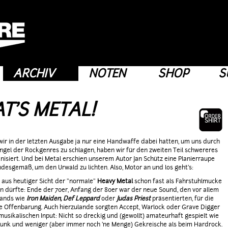
ARCHIV
NOTEN
SHOP
S
T'S METAL!
r in der letzten Ausgabe ja nur eine Handwaffe dabei hatten, um uns durch
gel der Rockgenres zu schlagen, haben wir für den zweiten Teil schwereres
nisiert. Und bei Metal erschien unserem Autor Jan Schütz eine Planierraupe
desgemäß, um den Urwald zu lichten. Also, Motor an und los geht's:
aus heutiger Sicht der "normale"
Heavy Metal
schon fast als Fahrstuhlmucke
 dürfte: Ende der 70er, Anfang der 80er war der neue Sound, den vor allem
Bands wie
Iron Maiden, Def Leppard
oder
Judas Priest
präsentierten, für die
e Offenbarung. Auch hierzulande sorgten Accept, Warlock oder Grave Digger
musikalischen Input: Nicht so dreckig und (gewollt) amateurhaft gespielt wie
nk und weniger (aber immer noch 'ne Menge) Gekreische als beim Hardrock.