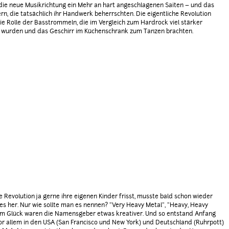
die neue Musikrichtung ein Mehr an hart angeschlagenen Saiten – und das
rn, die tatsächlich ihr Handwerk beherrschten. Die eigentliche Revolution
ie Rolle der Basstrommeln, die im Vergleich zum Hardrock viel stärker
 wurden und das Geschirr im Küchenschrank zum Tanzen brachten.
e Revolution ja gerne ihre eigenen Kinder frisst, musste bald schon wieder
s her. Nur wie sollte man es nennen? "Very Heavy Metal", "Heavy, Heavy
um Glück waren die Namensgeber etwas kreativer. Und so entstand Anfang
or allem in den USA (San Francisco und New York) und Deutschland (Ruhrpott)