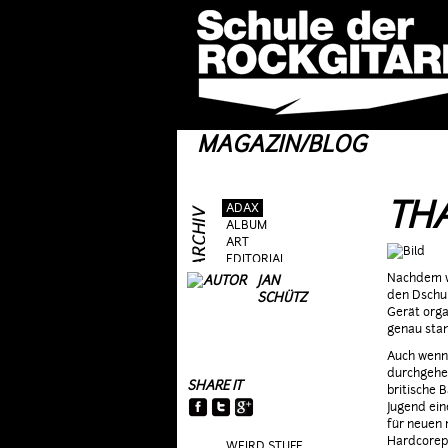
MAGAZIN/BLOG
THA
ADAX
ALBUM
ART
EDITORIAL
FRAG AS
Nachdem wi
JAN
GEAR
den Dschun
SCHÜTZ
GIG
Gerät orga
GUEST
genau stan
HEROES
Auch wenn 
HOTTIES
durchgehen
MOVIE
SHARE IT
britische 
RIFFS
Jugend ein
TALK
für neuen 
TOPIC
Hardcorepu
WEIRD STUFF