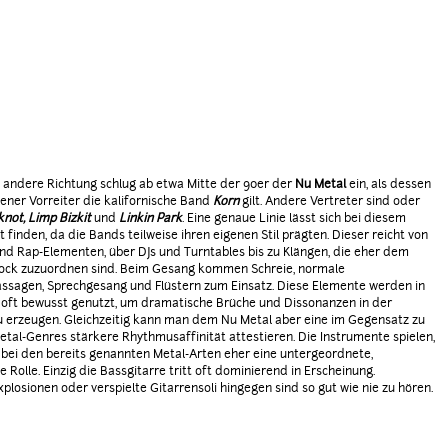
 andere Richtung schlug ab etwa Mitte der 90er der
Nu Metal
ein, als dessen
ener Vorreiter die kalifornische Band
Korn
gilt. Andere Vertreter sind oder
knot, Limp Bizkit
und
Linkin Park
. Eine genaue Linie lässt sich bei diesem
t finden, da die Bands teilweise ihren eigenen Stil prägten. Dieser reicht von
nd Rap-Elementen, über DJs und Turntables bis zu Klängen, die eher dem
rock zuzuordnen sind. Beim Gesang kommen Schreie, normale
sagen, Sprechgesang und Flüstern zum Einsatz. Diese Elemente werden in
oft bewusst genutzt, um dramatische Brüche und Dissonanzen in der
u erzeugen. Gleichzeitig kann man dem Nu Metal aber eine im Gegensatz zu
tal-Genres stärkere Rhythmusaffinität attestieren. Die Instrumente spielen,
 bei den bereits genannten Metal-Arten eher eine untergeordnete,
 Rolle. Einzig die Bassgitarre tritt oft dominierend in Erscheinung.
losionen oder verspielte Gitarrensoli hingegen sind so gut wie nie zu hören.