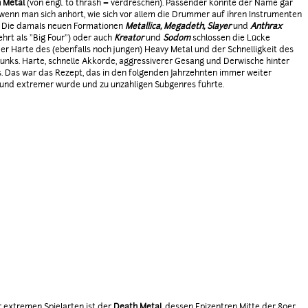
 Metal
(von engl. to thrash = verdreschen). Passender konnte der Name gar
, wenn man sich anhört, wie sich vor allem die Drummer auf ihren Instrumenten
. Die damals neuen Formationen
Metallica, Megadeth, Slayer
und
Anthrax
ehrt als "Big Four") oder auch
Kreator
und
Sodom
schlossen die Lücke
er Härte des (ebenfalls noch jungen) Heavy Metal und der Schnelligkeit des
nks. Harte, schnelle Akkorde, aggressiverer Gesang und Derwische hinter
 Das war das Rezept, das in den folgenden Jahrzehnten immer weiter
 und extremer wurde und zu unzähligen Subgenres führte.
r extremen Spielarten ist der
Death Metal
, dessen Epizentren Mitte der 80er