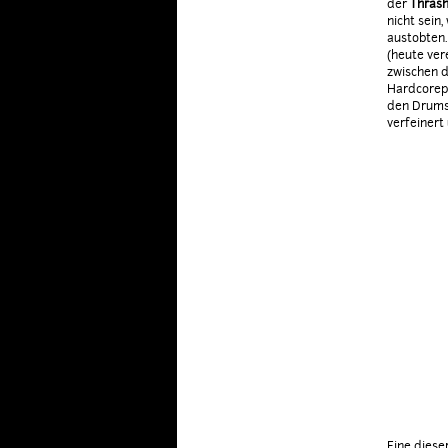
der
Thrash
nicht sein
austobten
(heute ver
zwischen d
Hardcorepu
den Drums.
verfeinert
Eine diese