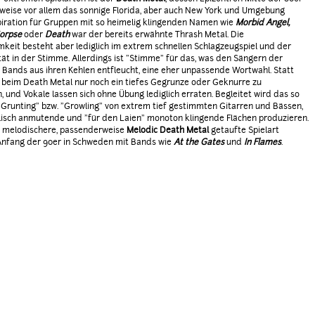
eise vor allem das sonnige Florida, aber auch New York und Umgebung
piration für Gruppen mit so heimelig klingenden Namen wie
Morbid Angel,
Corpse
oder
Death
war der bereits erwähnte Thrash Metal. Die
eit besteht aber lediglich im extrem schnellen Schlagzeugspiel und der
tät in der Stimme. Allerdings ist "Stimme" für das, was den Sängern der
Bands aus ihren Kehlen entfleucht, eine eher unpassende Wortwahl. Statt
 beim Death Metal nur noch ein tiefes Gegrunze oder Geknurre zu
 und Vokale lassen sich ohne Übung lediglich erraten. Begleitet wird das so
Grunting" bzw. "Growling" von extrem tief gestimmten Gitarren und Bässen,
lisch anmutende und "für den Laien" monoton klingende Flächen produzieren.
s melodischere, passenderweise
Melodic Death Metal
getaufte Spielart
nfang der 90er in Schweden mit Bands wie
At the Gates
und
In Flames
.