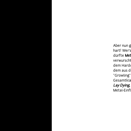
Aber nun g
hart! Wer'
dürfte
Met
verwurscht
dem Hardco
dem aus d
"Growling"
Gesamtkla
Lay Dying,
Metal-Einfl