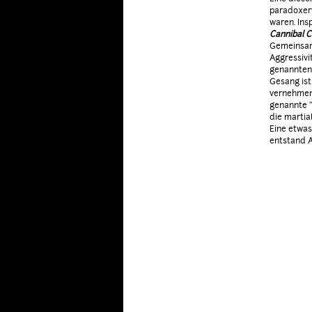
paradoxerw
waren. Ins
Cannibal 
Gemeinsamk
Aggressivi
genannten 
Gesang ist
vernehmen,
genannte "
die martia
Eine etwa
entstand A