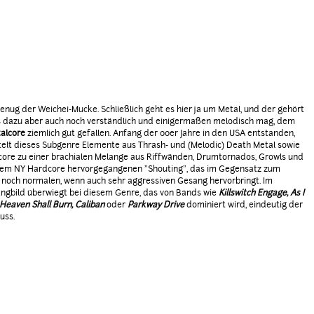
enug der Weichei-Mucke. Schließlich geht es hier ja um Metal, und der gehört
s dazu aber auch noch verständlich und einigermaßen melodisch mag, dem
alcore
ziemlich gut gefallen. Anfang der 00er Jahre in den USA entstanden,
elt dieses Subgenre Elemente aus Thrash- und (Melodic) Death Metal sowie
re zu einer brachialen Melange aus Riffwänden, Drumtornados, Growls und
em NY Hardcore hervorgegangenen "Shouting", das im Gegensatz zum
 noch normalen, wenn auch sehr aggressiven Gesang hervorbringt. Im
ngbild überwiegt bei diesem Genre, das von Bands wie
Killswitch Engage, As I
 Heaven Shall Burn, Caliban
oder
Parkway Drive
dominiert wird, eindeutig der
uss.