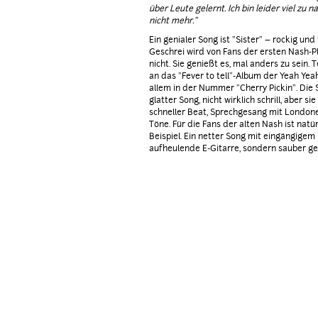
über Leute gelernt. Ich bin leider viel zu 
nicht mehr."
Ein genialer Song ist "Sister" – rockig un
Geschrei wird von Fans der ersten Nash-Pl
nicht. Sie genießt es, mal anders zu sein. 
an das "Fever to tell"-Album der Yeah Yea
allem in der Nummer "Cherry Pickin". Die
glatter Song, nicht wirklich schrill, aber si
schneller Beat, Sprechgesang mit London
Töne. Für die Fans der alten Nash ist na
Beispiel. Ein netter Song mit eingängigem
aufheulende E-Gitarre, sondern sauber ge