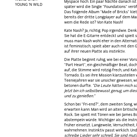
Myspace hoch. Ein paar Nächte danach ist 
YOUNG 'N WILD
später wird die Single "Foundations" veröff
Das folgende Album "Made of Bricks" klette
bereits der dritte Longplayer auf dem Mar
wem die Rede ist? Von Kate Nash!
Kate Nash? Ja, richtig. Pop irgendwie. Den
Sie hat die E-Gitarre entdeckt und spielt 
muss man Nash wohl eher in den Alternati
ist feministisch, spielt aber auch mit den 
auf ihrer neuen Platte als instinktiv.
Die Platte beginnt ruhig, wie bei einer Vor
"Part Heart", ein gleichmäßiger Beat, d
auf, die Stimme wird rotzig-frech, und Ka
Tornado. Es sei ihre Mission klarzustellen w
Teeniejahren war sie unsicher gewesen, wi
betonen durfte.
"Die Leute hätten mich s
Jetzt bin ich selbstbewusst genug, um die
und zu genießen."
Schon bei "Fri-end?", dem zweiten Song, w
erwarten kann. Man wird an alten britische
Rock. Sie spielt mit Tönen wie bei James 
abstempeln würde. Wichtiger als die Instr
früher einsetzt. Langeweile, Verruchtheit,
wahrnehmen. Instinktiv passt wirklich. Un
schreibe Lieder sehr schnell. Sie sind mut