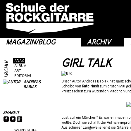
MAGAZIN/BLOG
ARCHIV
GIRL TALK
ADAX
ALBUM
ART
EDITORIAL
FRAG AS
Unser Autor Andreas Babiak hat ganz schö
ANDREAS
GEAR
Scheibe von
Kate Nash
zum ersten Mal gehö
BABIAK
GIG
Prinzesschen zum wütenden Mädchen und 
GUEST
HEROES
HOTTIES
MOVIE
SHARE IT
RIFFS
Lust auf ein Märchen? Es war einmal ein 
TALK
wollte. Doch sie schafft die Aufnahmeprüfu
TOPIC
Aus schierer Langeweile lernt sie Gitarre, 
WEIRD STUFF