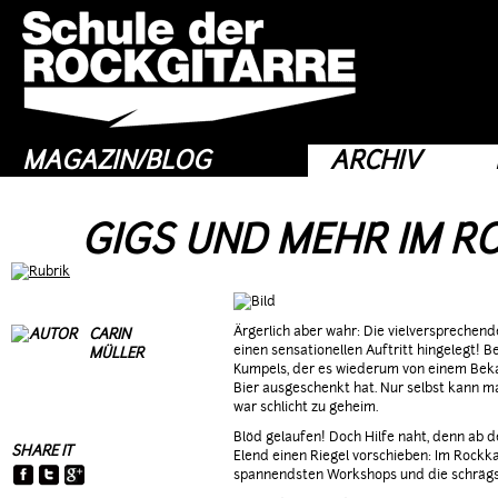
MAGAZIN/BLOG
ARCHIV
GIGS UND MEHR IM R
LETZTE WORTE
Ärgerlich aber wahr: Die vielverspreche
CARIN
einen sensationellen Auftritt hingelegt! B
MÜLLER
KREATIVPAUSE
Kumpels, der es wiederum von einem Beka
Bier ausgeschenkt hat. Nur selbst kann m
FÜLLHORN
war schlicht zu geheim.
BACK TO THE ROOTS
Blöd gelaufen! Doch Hilfe naht, denn ab
SHARE IT
Elend einen Riegel vorschieben: Im Rockka
spannendsten Workshops und die schrägst