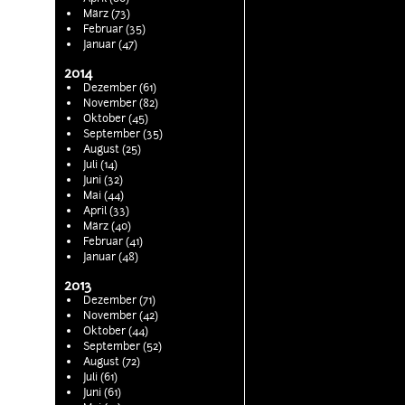
März (73)
Februar (35)
Januar (47)
2014
Dezember (61)
November (82)
Oktober (45)
September (35)
August (25)
Juli (14)
Juni (32)
Mai (44)
April (33)
März (40)
Februar (41)
Januar (48)
2013
Dezember (71)
November (42)
Oktober (44)
September (52)
August (72)
Juli (61)
Juni (61)