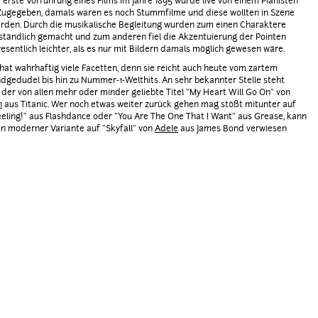
e erste Vorführung eines Films im Jahre 1895 wurde live von einem Pianisten
 Zugegeben, damals waren es noch Stummfilme und diese wollten in Szene
rden. Durch die musikalische Begleitung wurden zum einen Charaktere
ständlich gemacht und zum anderen fiel die Akzentuierung der Pointen
wesentlich leichter, als es nur mit Bildern damals möglich gewesen wäre.
hat wahrhaftig viele Facetten, denn sie reicht auch heute vom zartem
dgedudel bis hin zu Nummer-1-Welthits. An sehr bekannter Stelle steht
 der von allen mehr oder minder geliebte Titel "My Heart Will Go On" von
n
aus Titanic. Wer noch etwas weiter zurück gehen mag stößt mitunter auf
eling!" aus Flashdance oder "You Are The One That I Want" aus Grease, kann
in moderner Variante auf "Skyfall" von
Adele
aus James Bond verwiesen