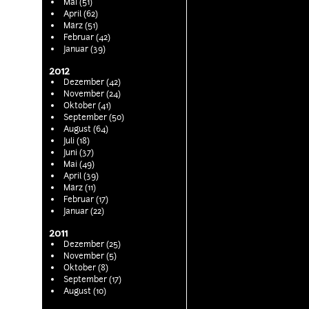
Mai (51)
April (62)
März (51)
Februar (42)
Januar (39)
2012
Dezember (42)
November (24)
Oktober (41)
September (50)
August (64)
Juli (18)
Juni (37)
Mai (49)
April (39)
März (11)
Februar (17)
Januar (22)
2011
Dezember (25)
November (5)
Oktober (8)
September (17)
August (10)