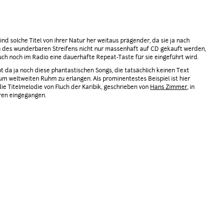
ind solche Titel von ihrer Natur her weitaus prägender, da sie ja nach
 des wunderbaren Streifens nicht nur massenhaft auf CD gekauft werden,
ch noch im Radio eine dauerhafte Repeat-Taste für sie eingeführt wird.
bt da ja noch diese phantastischen Songs, die tatsächlich keinen Text
um weltweiten Ruhm zu erlangen. Als prominentestes Beispiel ist hier
ie Titelmelodie von Fluch der Karibik, geschrieben von
Hans Zimmer
, in
ren eingegangen.