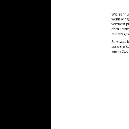
Wie sehr u
wenn wir g
verrucht pl
dem Leitmo
nur ein ge
So etwas b
sondern ka
wie in Clo