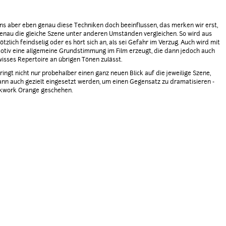
ns aber eben genau diese Techniken doch beeinflussen, das merken wir erst,
enau die gleiche Szene unter anderen Umständen vergleichen. So wird aus
ötzlich feindselig oder es hört sich an, als sei Gefahr im Verzug. Auch wird mit
tiv eine allgemeine Grundstimmung im Film erzeugt, die dann jedoch auch
wisses Repertoire an übrigen Tönen zulässt.
ringt nicht nur probehalber einen ganz neuen Blick auf die jeweilige Szene,
nn auch gezielt eingesetzt werden, um einen Gegensatz zu dramatisieren -
ckwork Orange geschehen.