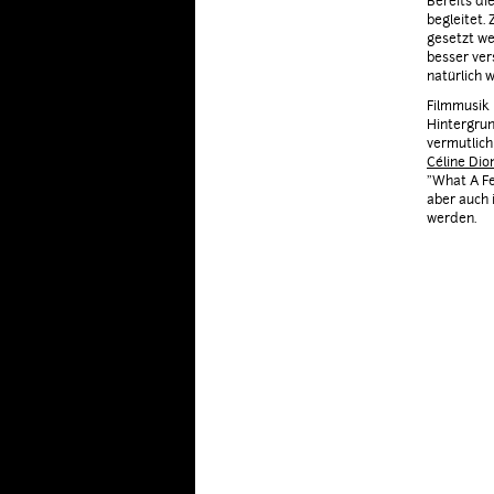
Bereits di
begleitet.
gesetzt we
besser ver
natürlich 
Filmmusik 
Hintergrun
vermutlich
Céline Dio
"What A Fe
aber auch 
werden.