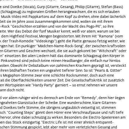
e sind Doelke (Vocals), Gurp (Gitarre, Gesang), Phillip (Gitarre), Stefan (Bass)
(Schlagzeug) zu regionalen Größen herangewachsen, die es sich erlauben
r Musik-Video mit Pappkartons auf dem Kopf zu drehen, ohne dabei lächerlich
 Seit sie im Jahre 2000 zusammengekommen sind, wollen sie mit ihrem
e-Rock "Geschichten erzählen und von der Macht des Pogo-Pit", so ihre
ite. Wer das Debüt der fünf Musiker kennt, weiß vor allem, warum sie bei
e dem Highfield Festival, Mengen begeisterten. Mit ihrem Hit "Ramona" (vom
 der Trash-Komödie "Videokings") geht die Platte genauso fetzig weiter, wie
ngen hat: Ein punkiger "Mädchen-Name-Rock-Song", der zwischen kraftvollen
n Gitarren und Geschrei wechselt, die sie auch gekonnt bei "Witchcraft" oder
n" einsetzen. Bei allen Liedern hält das dominante Schlagzeug den Körper in
Pinksnotred sind jedoch keine reinen Headbanger, die einfach nur hirnlos
ollen. Obwohl ihr Debütalbum von zahlreichen Krachern geprägt ist, versteckt
 ihren bildhaften Texten ein ungeahnt tieferer Sinn. So ist "Pearls & Glitter"
es Megaphon-Stimme zwar eine schlichte Rocknummer, doch auch eine
ll die Oberflächlichkeiten unserer Zeit. Die Gesellschaftskritik ist zusätzlich
sen Wortspielen wie "Hardy Party" garniert – so ernst nehmen wir unsere
nn doch nicht.
d vor allem ruhiger wird es dennoch am Ende von "Remedy", denn hier liegen
ngeahnten Glanzstücke der Scheibe. Eine wunderschöne, klare Gitarren-
d Doelkes tiefe Stimme, die übrigens unglaublich vielseitig ist, stimmen
sch. "Counting Steps" gönnt dem Hörer eine Verschnaufpause und ruft tiefe
hervor, ohne dabei schnulzig zu wirken. Besonders die Electro-Spielereien am
n das Stück einzigartig. "Electric Life ist mit einer ähnlich entspannt-
schen Stimmung gespickt, lebt aber mehr vom verletzlichen Gesang und