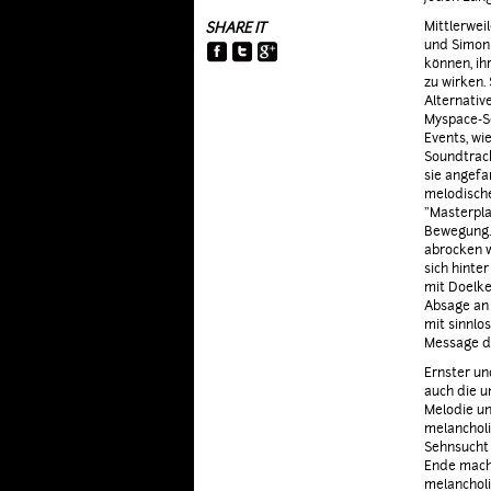
YOUNG 'N WILD
Mittlerweil
SHARE IT
und Simon 
können, ih
zu wirken.
Alternativ
Myspace-Se
Events, wi
Soundtrack
sie angefa
melodische
"Masterpla
Bewegung. 
abrocken w
sich hinter
mit Doelk
Absage an a
mit sinnlo
Message da
Ernster un
auch die u
Melodie un
melancholi
Sehnsucht 
Ende mache
melancholi