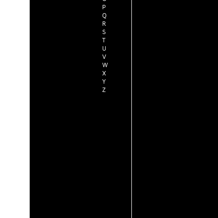
P
Q
R
S
T
U
V
W
X
Y
Z