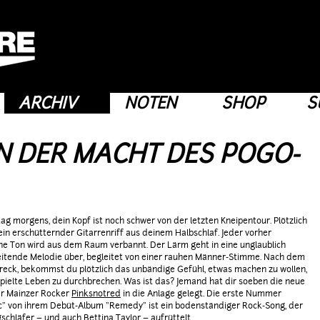
ARCHIV
NOTEN
SHOP
S
N DER MACHT DES POGO-
tag morgens, dein Kopf ist noch schwer von der letzten Kneipentour. Plötzlich
 ein erschütternder Gitarrenriff aus deinem Halbschlaf. Jeder vorher
 Ton wird aus dem Raum verbannt. Der Lärm geht in eine unglaublich
itende Melodie über, begleitet von einer rauhen Männer-Stimme. Nach dem
reck, bekommst du plötzlich das unbändige Gefühl, etwas machen zu wollen,
pielte Leben zu durchbrechen. Was ist das? Jemand hat dir soeben die neue
er Mainzer Rocker
Pinksnotred
in die Anlage gelegt. Die erste Nummer
" von ihrem Debüt-Album "Remedy" ist ein bodenständiger Rock-Song, der
schläfer – und auch Bettina Taylor – aufrüttelt.