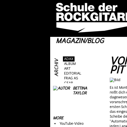
MAGAZIN/BLOG
VO
ADAX
ALBUM
PIT
ART
EDITORIAL
FRAG AS
GEAR
Es ist Mon
GIG
BETTINA
reißt dich
GUEST
TAYLOR
dagewesene
HEROES
voranschre
HOTTIES
ersten Sch
MOVIE
das einges
RIFFS
Scheibe d
TALK
MORE
"Automatic
TOPIC
YouTube-Video
jeden Lang
WEIRD STUFF