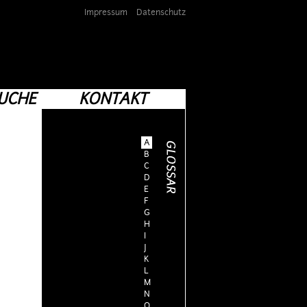
Impressum
Datenschutz
UCHE
KONTAKT
A
B
C
D
E
F
G
H
I
J
K
L
M
N
O