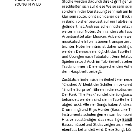
Stücke werden dadurch direkt griffiger un
YOUNG 'N WILD
erschließen sich auf diese Weise sehr schn
sondern in der Darstellung sehr nah am In
klar sein sollte, lohnt sich daher der Blick
in Band 1 bisher bewusst auf ein Tab-Beih
geändert hat, Andreas Scheinhütte setzt i
weiterhin auf Noten. Denn anders als Tabu
Arbeitsmittel aller Musiker. Außerdem wer
musikalische Informationen transportiert 
leichter. Notenkenntnis ist daher wichtig u
werden. Dennoch ermöglicht das Tab-Beih
und Übungen nach Tabulatur. Denn letztli
Spielen selbst! Auch im Tab-Beiheft ste
Tracknummern. Die entsprechenden Aufnah
dem Hauptheft beiliegt.
Zusätzlich finden sich im Beiheft vier neue
"Crushed A" bleibt der Schüler im bekann
"Shuffle Surprise" führen in die exotische
Der Funk "The Peak" rundet die Songauswa
behandelt werden, sind sie im Tab-Beihef
abgedruckt. Alle vier Songs haben Andrea
Drumming) und Rhys Hunter (Bass Like The
Instrumentalschulen gemeinsam komponiert
Hits vervollständigen das neuartige
Band
Bassschlüssel und Sticks zeigen an, in wel
ebenfalls behandelt wird. Diese Songs k