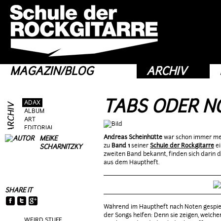
MAGAZIN/BLOG
ARCHIV
TABS ODER N
ADAX
ALBUM
ART
EDITORIAL
FRAG AS
Andreas Scheinhütte
war schon immer meh
MEIKE
GEAR
zu
Band 1
seiner
Schule der Rockgitarre
ei
SCHARNITZKY
GIG
zweiten Band bekannt, finden sich darin 
GUEST
aus dem Hauptheft.
HEROES
HOTTIES
MOVIE
SHARE IT
RIFFS
TALK
Während im Hauptheft nach Noten gespiel
TOPIC
der Songs helfen: Denn sie zeigen, welche
WEIRD STUFF