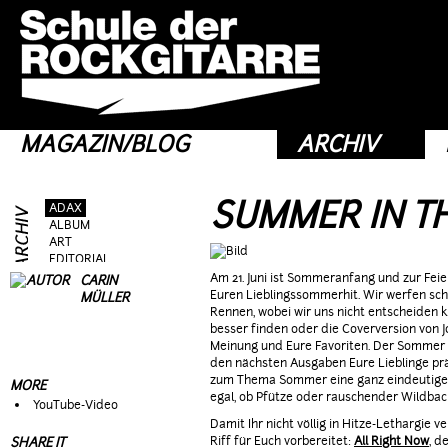
MAGAZIN/BLOG
ARCHIV
SUMMER IN TH
ADAX
ALBUM
ART
EDITORIAL
FRAG AS
Am 21. Juni ist Sommeranfang und zur Feie
CARIN
GEAR
Euren Lieblingssommerhit. Wir werfen sch
MÜLLER
GIG
Rennen, wobei wir uns nicht entscheiden k
GUEST
besser finden oder die Coverversion von 
HEROES
Meinung und Eure Favoriten. Der Sommer wi
HOTTIES
den nächsten Ausgaben Eure Lieblinge pr
MOVIE
zum Thema Sommer eine ganz eindeutige M
MORE
RIFFS
egal, ob Pfütze oder rauschender Wildbac
YouTube-Video
TALK
Damit Ihr nicht völlig in Hitze-Lethargie v
TOPIC
Riff für Euch vorbereitet:
All Right Now
, d
SHARE IT
WEIRD STUFF