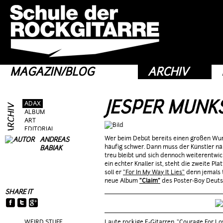
MAGAZIN/BLOG
ARCHIV
JESPER MUNK
ADAX
ALBUM
ART
EDITORIAL
FRAG AS
Wer beim Debüt bereits einen großen Wur
ANDREAS
GEAR
häufig schwer. Dann muss der Künstler nä
BABIAK
GIG
treu bleibt und sich dennoch weiterentwick
GUEST
ein echter Knaller ist, steht die zweite P
HEROES
soll er
"For In My Way It Lies"
denn jemals 
HOTTIES
neue Album
"Claim"
des Poster-Boy Deuts
MOVIE
SHARE IT
RIFFS
TALK
TOPIC
WEIRD STUFF
Laute rockige E-Gitarren. "Courage For Lov