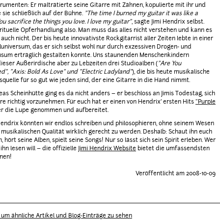
trumenten: Er malträtierte seine Gitarre mit Zähnen, kopulierte mit ihr und
 sie schließlich auf der Bühne.
"The time I burned my guitar it was like a
You sacrifice the things you love. I love my guitar"
, sagte Jimi Hendrix selbst.
 rituelle Opferhandlung also. Man muss das alles nicht verstehen und kann es
auch nicht. Der bis heute innovativste Rockgitarrist aller Zeiten lebte in einer
eluniversum, das er sich selbst wohl nur durch exzessiven Drogen- und
nsum erträglich gestalten konnte. Uns staunenden Menschenkindern
ieser Außerirdische aber zu Lebzeiten drei Studioalben (
"Are You
d", "Axis: Bold As Love" und "Electric Ladyland"
), die bis heute musikalische
squelle für so gut wie jeden sind, der eine Gitarre in die Hand nimmt.
as Scheinhütte ging es da nicht anders – er beschloss an Jimis Todestag, sich
rre richtig vorzunehmen. Für euch hat er einen von Hendrix' ersten Hits
"Purple
r die Lupe genommen und aufbereitet.
Hendrix könnten wir endlos schreiben und philosophieren, ohne seinem Wesen
 musikalischen Qualität wirklich gerecht zu werden. Deshalb: Schaut ihn euch
 hört seine Alben, spielt seine Songs! Nur so lässt sich sein Spirit erleben. Wer
hn lesen will – die offizielle
Jimi Hendrix Website
bietet die umfassendsten
nen!
Veröffentlicht am 2008-10-09
r, um ähnliche Artikel und Blog-Einträge zu sehen