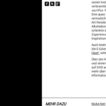
seinen Ins
YOUNG 'N WILD
verbrannte
sacrifice. 
Eine quasi
vermutlich 
Art Parall
Alkoholko
schenkte d
Experience
Inspiration
Auch Andre
die E-Gita
Haze"
unte
Über Jimi 
und seiner
auf DVD an,
mehr über i
Informatio
MEHR DAZU
Klicke hie