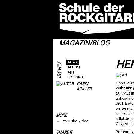
MAGAZIN/BLOG
HE
ADAX
ALBUM
ART
EDITORIAL
FRAG AS
Only the g
CARIN
GEAR
Wahnsinnig
MÜLLER
GIG
27.11.1942 
GUEST
unbeschrei
HEROES
die Hände 
HOTTIES
weitere Ja
MOVIE
schließlic
MORE
RIFFS
stilbilden
YouTube-Video
TALK
Gegenteil,
TOPIC
Berühmt ge
SHARE IT
WEIRD STUFF