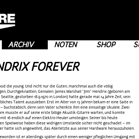
ARCHIV
NOTEN
SHOP
S
NDRIX FOREVER
ood die young. Und nicht nur die Guten, manchmal auch die völlig
en, Durchgeknallten, Genialen. James Marshall "Jimi" Hendrix (geboren am
in Seattle, gestorben 18.9.1970 in London) hatte gerade mal 14 Jahre Zeit, sein
bliches Talent auszuleben. Erst im Alter von 13 Jahren bekam er eine Saite in
– buchstäblich, denn sein Vater schenkte ihm eine einsaitige Ukulele. Zwei
hre musste er auf seine erste billige Akustik-Gitarre warten, und konnte
h mit 16 endlich auf einen Elektro-Heuler umsteigen. Seiner bis heute
den Spielweise haben diese widrigen Umstände sicher nicht geschadet – im
 er hatte sich angewöhnt, das Allerletzte aus seiner Hardware herauszuholen.
worden ist er allerdings später durch einen weniger pfleglichen Umgang mit