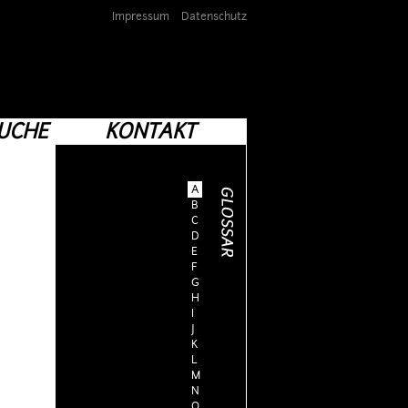
Impressum
Datenschutz
UCHE
KONTAKT
A
B
C
D
E
F
G
H
I
J
K
L
M
N
O