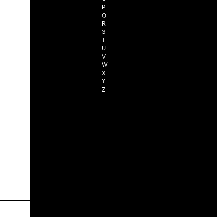
P
Q
R
S
T
U
V
W
X
Y
Z