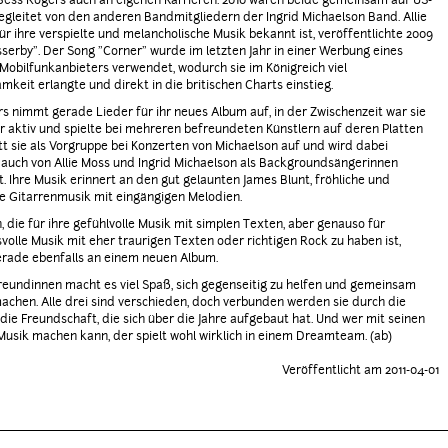
ess Rogers auch an eigenen Karrieren. 2010 waren beide gemeinsam auf US-
egleitet von den anderen Bandmitgliedern der Ingrid Michaelson Band. Allie
für ihre verspielte und melancholische Musik bekannt ist, veröffentlichte 2009
sserby". Der Song "Corner" wurde im letzten Jahr in einer Werbung eines
 Mobilfunkanbieters verwendet, wodurch sie im Königreich viel
keit erlangte und direkt in die britischen Charts einstieg.
s nimmt gerade Lieder für ihr neues Album auf, in der Zwischenzeit war sie
r aktiv und spielte bei mehreren befreundeten Künstlern auf deren Platten
ritt sie als Vorgruppe bei Konzerten von Michaelson auf und wird dabei
uch von Allie Moss und Ingrid Michaelson als Backgroundsängerinnen
t. Ihre Musik erinnert an den gut gelaunten James Blunt, fröhliche und
 Gitarrenmusik mit eingängigen Melodien.
, die für ihre gefühlvolle Musik mit simplen Texten, aber genauso für
olle Musik mit eher traurigen Texten oder richtigen Rock zu haben ist,
erade ebenfalls an einem neuen Album.
reundinnen macht es viel Spaß, sich gegenseitig zu helfen und gemeinsam
achen. Alle drei sind verschieden, doch verbunden werden sie durch die
die Freundschaft, die sich über die Jahre aufgebaut hat. Und wer mit seinen
usik machen kann, der spielt wohl wirklich in einem Dreamteam. (ab)
Veröffentlicht am 2011-04-01