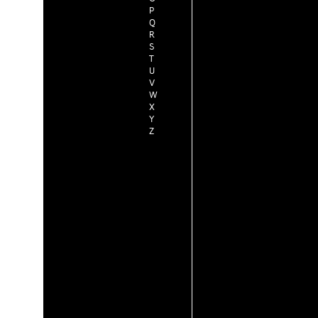
P
Q
R
S
T
U
V
W
X
Y
Z