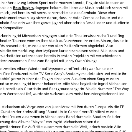
iner Verletzung keinen Sport mehr machen konnte, fing sie stattdessen an
spielen.
Bess Rogers
dagegen bekam die Liebe zur Musik praktisch schon mit
milch, und bereits mit sechs beherrschte sie das Cembalo. Diese eher
Instrumentenwahl lag sicher daran, dass ihr Vater Cembalos baute und die
balo-Spielerin war. Ihre ganze Jugend über schrieb Bess Lieder und studierte
h Komposition.
rkerin Ingrid Michaelson hingegen studierte Theaterwissenschaft und fing
Theater-Tournee 2002 an, ihre Musik aufzunehmen. Ihr erstes Album, das sie in
fés präsentierte, wurde aber von allen Plattenfirmen abgelehnt. Also
ie die Vermarktung über MySpace kurzentschlossen selbst. Allie Moss und
s arbeiteten unterdessen bereits in ersten Projekten mit verschiedenen
tlern zusammen; Bess zum Beispiel mit Jenny Owen Youngs.
s zweites Album (wieder auf Myspace veröffentlicht) war für sie der
: Eine Produzentin der TV-Serie Grey’s Anatomy meldete sich und wollte ihr
kable" gerne in einer der Folgen einsetzen. Aus dem einen Song wurden
nd so wurde Ingrid immer bekannter. Allie Moss begleitete Ingrid Michaelson
Zeit bereits als Gitarristin und Backgroundsängerin. Als die Nummer "The Way
inem Werbespot lief, wurde sie ruckzuck zum meist heruntergeladenen Lied
!
e Michaelson als Vorgruppe von Jason Mraz mit ihm durch Europa. Als die EP
 Gunsten der Krebsstiftung "Stand Up to Cancer" veröffentlicht wurde,
e drei Frauen zusammen in Michaelsons Band durch die Staaten. Seit der
ichung des Albums "Maybe" von Ingrid Michaelson reisen die
gwriterinnen für Auftritte zusammen durch die Welt, jedoch basteln Allie