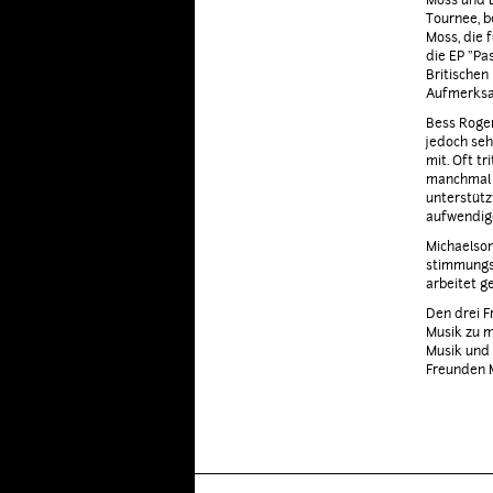
Moss und B
Tournee, b
Moss, die 
die EP "Pa
Britischen
Aufmerksam
Bess Roger
jedoch seh
mit. Oft t
manchmal a
unterstütz
aufwendige
Michaelson
stimmungsv
arbeitet g
Den drei F
Musik zu m
Musik und 
Freunden M