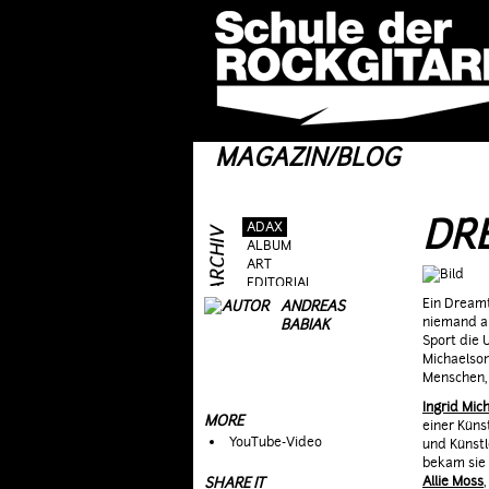
MAGAZIN/BLOG
DR
ADAX
ALBUM
ART
EDITORIAL
FRAG AS
Ein Dreamt
ANDREAS
GEAR
niemand an
BABIAK
GIG
Sport die 
GUEST
Michaelson
HEROES
Menschen, 
HOTTIES
Ingrid Mic
MOVIE
MORE
einer Küns
RIFFS
YouTube-Video
und Künstle
TALK
bekam sie 
TOPIC
Allie Moss
SHARE IT
WEIRD STUFF