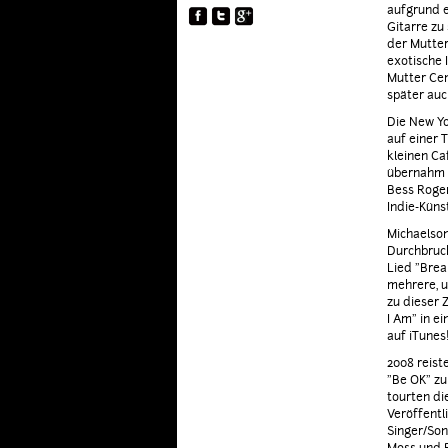
aufgrund e
YOUNG 'N WILD
Gitarre zu 
der Mutter
exotische 
Mutter Cem
später auc
Die New Yo
auf einer 
kleinen Ca
übernahm s
Bess Roger
Indie-Küns
Michaelson
Durchbruch
Lied "Brea
mehrere, u
zu dieser 
I Am" in e
auf iTunes
2008 reist
"Be OK" zu
tourten di
Veröffentl
Singer/Son