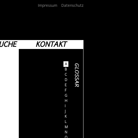
Impressum
Datenschutz
UCHE
KONTAKT
A
B
C
D
E
F
G
H
I
J
K
L
M
N
O