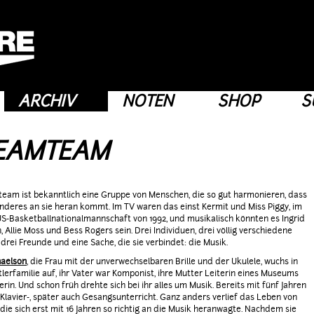
ARCHIV
NOTEN
SHOP
S
EAMTEAM
eam ist bekanntlich eine Gruppe von Menschen, die so gut harmonieren, dass
deres an sie heran kommt. Im TV waren das einst Kermit und Miss Piggy, im
US-Basketballnationalmannschaft von 1992, und musikalisch könnten es Ingrid
, Allie Moss und Bess Rogers sein. Drei Individuen, drei völlig verschiedene
drei Freunde und eine Sache, die sie verbindet: die Musik.
haelson
, die Frau mit der unverwechselbaren Brille und der Ukulele, wuchs in
tlerfamilie auf, ihr Vater war Komponist, ihre Mutter Leiterin eines Museums
rin. Und schon früh drehte sich bei ihr alles um Musik. Bereits mit fünf Jahren
Klavier-, später auch Gesangsunterricht. Ganz anders verlief das Leben von
, die sich erst mit 16 Jahren so richtig an die Musik heranwagte. Nachdem sie